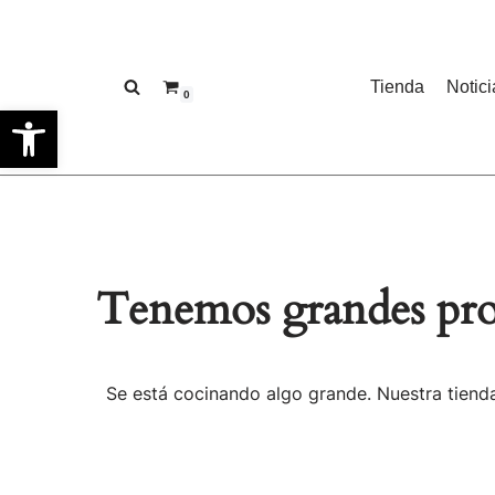
Saltar
Tienda
Notici
al
0
Abrir barra de herramientas
contenido
Tenemos grandes pro
Se está cocinando algo grande. Nuestra tienda