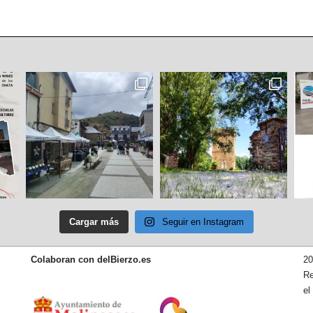
Cargar más
Seguir en Instagram
Colaboran con delBierzo.es
20
Re
el