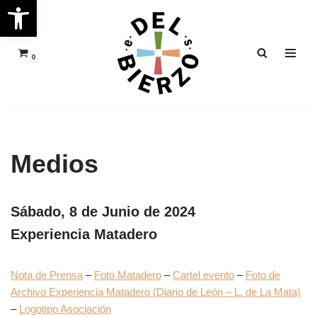
Abrir barra de herramientas
Saltar
al
0
contenido
Medios
Sábado, 8 de Junio de 2024
Experiencia Matadero
Nota de Prensa
–
Foto Matadero
–
Cartel evento
–
Foto de
Archivo Experiencia Matadero (Diario de León – L. de La Mata)
–
Logotipo Asociación